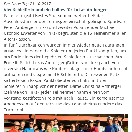
Der Neue Tag 21.10.2017
Vier Schleiferln und ein halbes für Lukas Amberger
Parkstein. (exb) Bestes Spätsommerwetter ließ das
Abschlussturnier der Tennisgemeinschaft gelingen. Sportwart
Peter Amberger (links) und zweiter Vorsitzender Michael
Uschold (Zweiter von links) begrüßten die 16 Teilnehmer aller
Altersklassen.
In fünf Durchgängen wurden immer wieder neue Paarungen
ausgelost, in denen die Spieler um jeden Punkt kämpften, um
am Ende eines der begehrten Schleiferln zu erhaschen. Am
Ende ließ sich Lukas Amberger (Dritter von links) auch von
diversen Handicaps wie Kinderschläger oder Handschuh nicht
aufhalten und siegte mit 4,5 Schleiferln. Den zweiten Platz
sicherte sich Pascal Zankl (Siebter von links) mit vier
Schleiferln knapp vor der besten Dame Christina Amberger
(Zehnte von links). Jeder Teilnehmer nahm einen vom
Vorstand gestifteten Preis mit nach Hause. Ein gemeinsames
Abendessen auf der Terrasse des Tennisheims rundete das
Turnier ab.