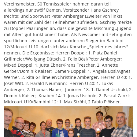
Vereinsmeister. 50 Tennisspieler nahmen daran teil,
allerdings nur zwölf Damen. Vorsitzender Hans Gschrey
(rechts) und Sportwart Peter Amberger (Zweiter von links)
waren mit der Zahl der Teilnehmer zufrieden. Gschrey merkte
zu Doppel-Paarungen an, dass die gewollte Mischung „Jugend
mit Alter" gut funktioniert habe. Als Newcomer mit sehr guten
sportlichen Leistungen unter anderem Sieger im Bambini
12/Mdcourt U 10 darf sich Max Korsche „Spieler des Jahres"
nennen. Die Ergebnisse: Herren Doppel: 1. Platz Daniel
Grillmeier/Wolfgang Dütsch, 2. Felix Bösl/Peter Amberger;
Mixed Doppel: 1. Jutta Ebner/Franz Trescher, 2. Annette
Gerber/Dominik Kaiser; Damen-Doppel: 1. Angela Bösl/Agnes
Werner, 2. Rita Grillmeier/Christine Amberger, Herren Ü 40: 1.
Josef Witt, 2. Harald Neumann; Herren U 40: 1. Lukas
Amberger, 2. Thomas Hauer; Junioren 18: 1. Daniel Uschold, 2.
Dominik Kaiser; Knaben 14: 1. Jonas Uschold, 2. Pascal Zankl;
Midcourt U10/Bambini 12: 1. Max Ströhl, 2.Fabio Plößner.