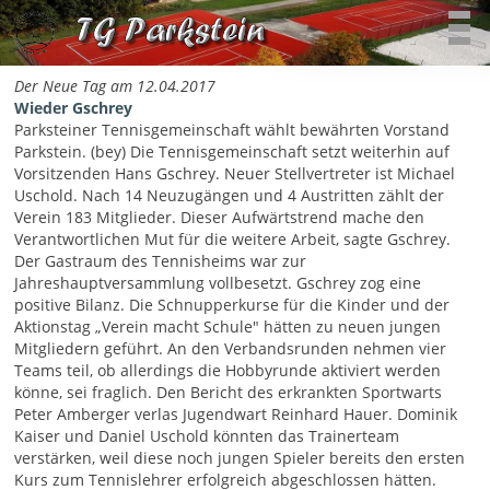
Der Neue Tag am 12.04.2017
Wieder Gschrey
Parksteiner Tennisgemeinschaft wählt bewährten Vorstand
Parkstein. (bey) Die Tennisgemeinschaft setzt weiterhin auf
Vorsitzenden Hans Gschrey. Neuer Stellvertreter ist Michael
Uschold. Nach 14 Neuzugängen und 4 Austritten zählt der
Verein 183 Mitglieder. Dieser Aufwärtstrend mache den
Verantwortlichen Mut für die weitere Arbeit, sagte Gschrey.
Der Gastraum des Tennisheims war zur
Jahreshauptversammlung vollbesetzt. Gschrey zog eine
positive Bilanz. Die Schnupperkurse für die Kinder und der
Aktionstag „Verein macht Schule" hätten zu neuen jungen
Mitgliedern geführt. An den Verbandsrunden nehmen vier
Teams teil, ob allerdings die Hobbyrunde aktiviert werden
könne, sei fraglich. Den Bericht des erkrankten Sportwarts
Peter Amberger verlas Jugendwart Reinhard Hauer. Dominik
Kaiser und Daniel Uschold könnten das Trainerteam
verstärken, weil diese noch jungen Spieler bereits den ersten
Kurs zum Tennislehrer erfolgreich abgeschlossen hätten.