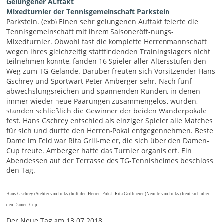
Gelungener Auftakt
Mixedturnier der Tennisgemeinschaft Parkstein
Parkstein. (exb) Einen sehr gelungenen Auftakt feierte die
Tennisgemeinschaft mit ihrem Saisoneröff-nungs-
Mixedturnier. Obwohl fast die komplette Herrenmannschaft
wegen ihres gleichzeitig stattfindenden Trainingslagers nicht
teilnehmen konnte, fanden 16 Spieler aller Altersstufen den
Weg zum TG-Gelände. Darüber freuten sich Vorsitzender Hans
Gschrey und Sportwart Peter Amberger sehr. Nach fünf
abwechslungsreichen und spannenden Runden, in denen
immer wieder neue Paarungen zusammengelost wurden,
standen schließlich die Gewinner der beiden Wanderpokale
fest. Hans Gschrey entschied als einziger Spieler alle Matches
für sich und durfte den Herren-Pokal entgegennehmen. Beste
Dame im Feld war Rita Grill-meier, die sich über den Damen-
Cup freute. Amberger hatte das Turnier organisiert. Ein
Abendessen auf der Terrasse des TG-Tennisheimes beschloss
den Tag.
Hans Gschrey (Siebter von links) holt den Herren-Pokal. Rita Grillmeier
(Neunte von links) freut sich über
den Damen-Cup.
Der Neue Tag am 13.07.2018