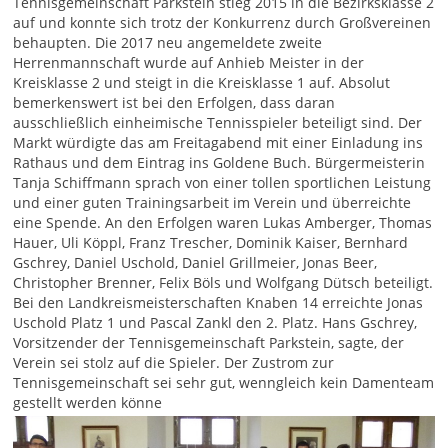
Tennisgemeinschaft Parkstein stieg 2015 in die Bezirksklasse 2
auf und konnte sich trotz der Konkurrenz durch Großvereinen
behaupten. Die 2017 neu angemeldete zweite
Herrenmannschaft wurde auf Anhieb Meister in der
Kreisklasse 2 und steigt in die Kreisklasse 1 auf. Absolut
bemerkenswert ist bei den Erfolgen, dass daran
ausschließlich einheimische Tennisspieler beteiligt sind. Der
Markt würdigte das am Freitagabend mit einer Einladung ins
Rathaus und dem Eintrag ins Goldene Buch. Bürgermeisterin
Tanja Schiffmann sprach von einer tollen sportlichen Leistung
und einer guten Trainingsarbeit im Verein und überreichte
eine Spende. An den Erfolgen waren Lukas Amberger, Thomas
Hauer, Uli Köppl, Franz Trescher, Dominik Kaiser, Bernhard
Gschrey, Daniel Uschold, Daniel Grillmeier, Jonas Beer,
Christopher Brenner, Felix Böls und Wolfgang Dütsch beteiligt.
Bei den Landkreismeisterschaften Knaben 14 erreichte Jonas
Uschold Platz 1 und Pascal Zankl den 2. Platz. Hans Gschrey,
Vorsitzender der Tennisgemeinschaft Parkstein, sagte, der
Verein sei stolz auf die Spieler. Der Zustrom zur
Tennisgemeinschaft sei sehr gut, wenngleich kein Damenteam
gestellt werden könne