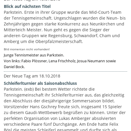
Blick auf nächsten Titel
Parkstein. Erste in ihrer Gruppe wurde das Mid-Court-Team
der Tennisgemeinschaft. Ungeschlagen wurden die Neun- bis
Zehnjährigen gegen starke Konkurrenz aus Neunkirchen und
Mitterteich Meister. Nun geht es gegen die Sieger der
anderen Gruppen wie Regensburg, Schwandorf, Cham und
Amberg um die Oberpfalzmeisterschaft.
Bild momentan nicht vorhanden!
Junge Tennismeister aus Parkstein.
Von links: Fabio Plössner, Lena Frischholz, Josua Neumann sowie
Daniel Bock.
Der Neue Tag am 18.10.2018
Schleiferlturnier als Saisonabschluss
Parkstein. (exb) Bei bestem Wetter richtete die
Tennisgemeinschaft ihr Schleiferlturnier aus, das gleichzeitig
den Abschluss der diesjährigerige Sommersaison bildet.
Vorsitzender Hans Gschrey freute sich, insgesamt 15 Spieler
zu diesem Gaudi-Wettbewerb begrüßen zu können. Unter der
perfekten Organisation von Lukas Amberger absolvierten
verschiedene Paare fünf Durchgänge. Am Ende hatte Felix
Bösl die meisten Schleiferl gesammelt und durfte sich als