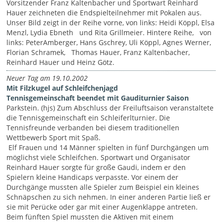
Vorsitzender Franz Kaltenbacher und Sportwart Reinhard
Hauer zeichneten die Endspielteilnehmer mit Pokalen aus.
Unser Bild zeigt in der Reihe vorne, von links: Heidi Köppl, Elsa
Menzl, Lydia Ebneth und Rita Grillmeier. Hintere Reihe, von
links: PeterAmberger, Hans Gschrey, Uli Köppl, Agnes Werner,
Florian Schramek, Thomas Hauer, Franz Kaltenbacher,
Reinhard Hauer und Heinz Götz.
Neuer Tag am 19.10.2002
Mit Filzkugel auf Schleifchenjagd
Tennisgemeinschaft beendet mit Gauditurnier Saison
Parkstein. (hjs) Zum Abschluss der Freiluftsaison veranstaltete
die Tennisgemeinschaft ein Schleiferlturnier. Die
Tennisfreunde verbanden bei diesem traditionellen
Wettbewerb Sport mit Spaß.
Elf Frauen und 14 Männer spielten in fünf Durchgängen um
möglichst viele Schleifchen. Sportwart und Organisator
Reinhard Hauer sorgte für große Gaudi, indem er den
Spielern kleine Handicaps verpasste. Vor einem der
Durchgänge mussten alle Spieler zum Beispiel ein kleines
Schnäpschen zu sich nehmen. In einer anderen Partie ließ er
sie mit Perücke oder gar mit einer Augenklappe antreten.
Beim fünften Spiel mussten die Aktiven mit einem