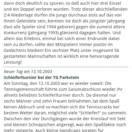
dann doch deutlich zu spüren, so daß auch hier drei Einzel
und ein Doppel verloren wurden. Trotz dieser abschließenden
2:4-Niederlage dürfen die Jungs durchaus stolz auf das von
ihnen Geleistete sein, konnten sie doch als jüngster Jahrgang
(fast alle Spieler sind 1994 geboren) gegen die zumeist ältere
Konkurrenz (Jahrgang 1993) glänzend dagegen halten. Und
allein das Erlebnis, einmal bei solch einer Endrunde dabei
sein zu dürfen, sollte den Mitspielern immer positiv im
Gedächtnis bleiben! Ein sechster Platz unter insgesamt 56
gestarteten Mannschaften ist wirklich eine hervorragende
Leistung!
Neuer Tag am 13.10.2003
Schleiferlturnier bei der TG Parkstein
Am Sonntag, den 12.10.2003 war es wieder soweit: Die
Tennisgemeinschaft führte zum Saisonabschluss wieder ihr
allseits beliebtes Schleiferlturnier durch. Da diesmal nur
sechs Männer und zehn Frauen teilnahmen, tat dem Spaß
keinen Abbruch und so machten sich die Tenniscracks bei
bestem Wetter daran, möglichst viele "Schleiferl" zu sammeln.
Zwischen den vier Durchgängen wurde der Kreislauf mit Sekt
und kleinen Schnäpschen angeregt, was den Spaßfaktor noch
mehr steigerte. Auch kleine Handicaps sorgten für