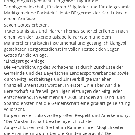
Erfolg möglich gemacht! Ein großer Tag für die
Tennisgemeinschaft, für deren Mitglieder und für die gesamte
Marktgemeinde Parkstein", lobte Bürgermeister Karl Lukas in
einem Grußwort.
Segen Gottes erbeten.
Pater Stanislaus und Pfarrer Thomas Schertel erflehten nach
einem von der Jugendblaskapelle Parkstein und dem
Männerchor Parkstein instrumental und gesanglich klangvoll
gestalteten Festgottesdienst im vollen Festzelt den Segen
Gottes für die Anlage.
"Einzigartige Anlage".
Die Verwirklichung des Vorhabens ist durch Zuschüsse der
Gemeinde und des Bayerischen Landessportverbandes sowie
durch Mitgliedsbeiträge und Zinsverbilligte Darlehen
finanziell unterstützt worden. In erster Linie aber war die
Bereitschaft zu freiwilligen Eigenleistungen der Mitglieder
entscheidend. In weit mehr als 2000 Stunden an Hand- und
Spanndiensten hat die Gemeinschaft eine großartige Leistung
vollbracht.
Bürgermeister Lukas zollte großen Respekt und Anerkennung.
"Der Vorstandschaft bescheinige ich vollste
Aufgeschlossenheit. Sie hat im Rahmen ihrer Möglichkeiten
die Finanzierung gut über die Runden gebracht." Die