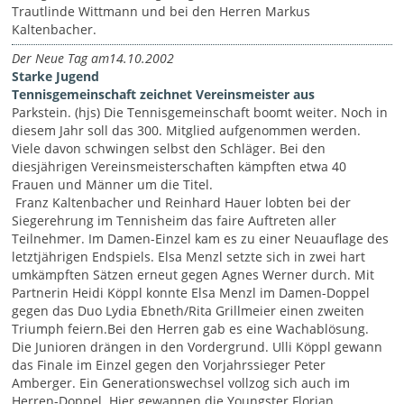
Trautlinde Wittmann und bei den Herren Markus
Kaltenbacher.
Der Neue Tag am14.10.2002
Starke Jugend
Tennisgemeinschaft zeichnet Vereinsmeister aus
Parkstein. (hjs) Die Tennisge­meinschaft boomt weiter. Noch in
diesem Jahr soll das 300. Mitglied aufgenommen werden.
Viele davon schwingen selbst den Schläger. Bei den
diesjährigen Vereinsmeisterschaften kämpften et­wa 40
Frauen und Männer um die Titel.
Franz Kaltenbacher und Reinhard Hauer lobten bei der
Siegerehrung im Tennisheim das faire Auftreten aller
Teilnehmer. Im Damen-Einzel kam es zu einer Neuauflage des
letztjährigen Endspiels. Elsa Menzl setzte sich in zwei hart
umkämpften Sätzen erneut gegen Agnes Werner durch. Mit
Partnerin Heidi Köppl konnte Elsa Menzl im Damen-Doppel
gegen das Duo Lydia Ebneth/Rita Grillmeier einen zweiten
Triumph feiern.Bei den Herren gab es eine Wachablösung.
Die Junioren drängen in den Vordergrund. Ulli Köppl gewann
das Finale im Einzel gegen den Vorjahrssieger Peter
Amberger. Ein Generationswechsel vollzog sich auch im
Herren-Doppel. Hier gewannen die Youngster Florian