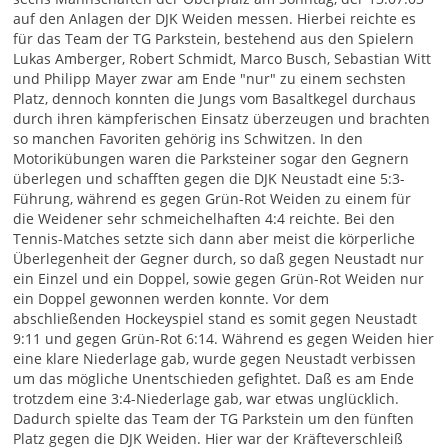
auf den Anlagen der DJK Weiden messen. Hierbei reichte es
für das Team der TG Parkstein, bestehend aus den Spielern
Lukas Amberger, Robert Schmidt, Marco Busch, Sebastian Witt
und Philipp Mayer zwar am Ende "nur" zu einem sechsten
Platz, dennoch konnten die Jungs vom Basaltkegel durchaus
durch ihren kämpferischen Einsatz überzeugen und brachten
so manchen Favoriten gehörig ins Schwitzen. In den
Motorikübungen waren die Parksteiner sogar den Gegnern
überlegen und schafften gegen die DJK Neustadt eine 5:3-
Führung, während es gegen Grün-Rot Weiden zu einem für
die Weidener sehr schmeichelhaften 4:4 reichte. Bei den
Tennis-Matches setzte sich dann aber meist die körperliche
Überlegenheit der Gegner durch, so daß gegen Neustadt nur
ein Einzel und ein Doppel, sowie gegen Grün-Rot Weiden nur
ein Doppel gewonnen werden konnte. Vor dem
abschließenden Hockeyspiel stand es somit gegen Neustadt
9:11 und gegen Grün-Rot 6:14. Während es gegen Weiden hier
eine klare Niederlage gab, wurde gegen Neustadt verbissen
um das mögliche Unentschieden gefightet. Daß es am Ende
trotzdem eine 3:4-Niederlage gab, war etwas unglücklich.
Dadurch spielte das Team der TG Parkstein um den fünften
Platz gegen die DJK Weiden. Hier war der Kräfteverschleiß