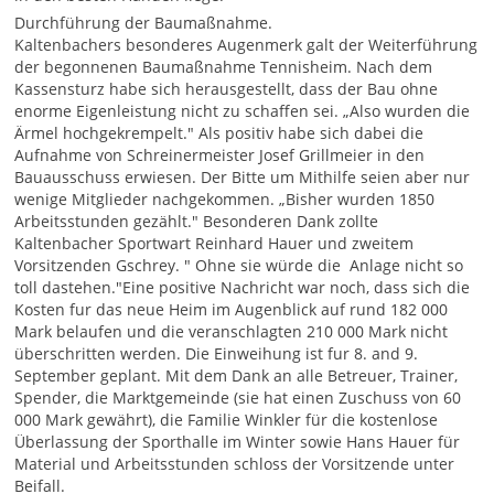
Durchführung der Baumaßnahme.
Kaltenbachers besonderes Augenmerk galt der Weiterführung
der begonnenen Baumaßnahme Tennisheim. Nach dem
Kassensturz habe sich herausgestellt, dass der Bau ohne
enorme Eigenleistung nicht zu schaffen sei. „Also wurden die
Ärmel hochgekrempelt." Als positiv habe sich dabei die
Aufnahme von Schreinermeister Josef Grillmeier in den
Bauausschuss erwiesen. Der Bitte um Mithilfe seien aber nur
wenige Mitglieder nachgekommen. „Bisher wurden 1850
Arbeitsstunden gezählt." Besonderen Dank zollte
Kaltenbacher Sportwart Reinhard Hauer und zweitem
Vorsitzenden Gschrey. " Ohne sie würde die Anlage nicht so
toll dastehen."Eine positive Nachricht war noch, dass sich die
Kosten fur das neue Heim im Augenblick auf rund 182 000
Mark belaufen und die veranschlagten 210 000 Mark nicht
überschritten werden. Die Einweihung ist fur 8. and 9.
September geplant. Mit dem Dank an alle Betreuer, Trainer,
Spender, die Marktgemeinde (sie hat einen Zuschuss von 60
000 Mark gewährt), die Familie Winkler für die kostenlose
Überlassung der Sporthalle im Winter sowie Hans Hauer für
Material und Arbeitsstunden schloss der Vorsitzende unter
Beifall.