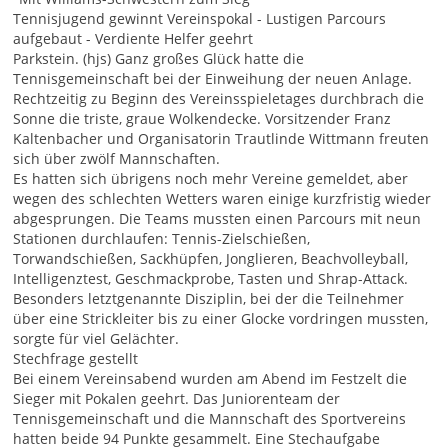
Tennisjugend gewinnt Vereinspokal - Lustigen Parcours
aufgebaut - Verdiente Helfer geehrt
Parkstein. (hjs) Ganz großes Glück hatte die
Tennisgemeinschaft bei der Einweihung der neuen Anlage.
Rechtzeitig zu Beginn des Vereinsspieletages durchbrach die
Sonne die triste, graue Wolkendecke. Vorsitzender Franz
Kaltenbacher und Organisatorin Trautlinde Wittmann freuten
sich über zwölf Mannschaften.
Es hatten sich übrigens noch mehr Vereine gemeldet, aber
wegen des schlechten Wetters waren einige kurzfristig wieder
abgesprungen. Die Teams mussten einen Parcours mit neun
Stationen durchlaufen: Tennis-Zielschießen,
Torwandschießen, Sackhüpfen, Jonglieren, Beachvolleyball,
Intelligenztest, Geschmackprobe, Tasten und Shrap-Attack.
Besonders letztgenannte Disziplin, bei der die Teilnehmer
über eine Strickleiter bis zu einer Glocke vordringen mussten,
sorgte für viel Gelächter.
Stechfrage gestellt
Bei einem Vereinsabend wurden am Abend im Festzelt die
Sieger mit Pokalen geehrt. Das Juniorenteam der
Tennisgemeinschaft und die Mannschaft des Sportvereins
hatten beide 94 Punkte gesammelt. Eine Stechaufgabe