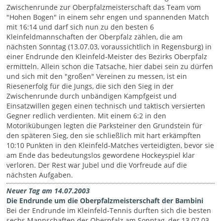
Zwischenrunde zur Oberpfalzmeisterschaft das Team vom
"Hohen Bogen" in einem sehr engen und spannenden Match
mit 16:14 und darf sich nun zu den besten 6
Kleinfeldmannschaften der Oberpfalz zählen, die am
nächsten Sonntag (13.07.03, voraussichtlich in Regensburg) in
einer Endrunde den Kleinfeld-Meister des Bezirks Oberpfalz
ermitteln. Allein schon die Tatsache, hier dabei sein zu dürfen
und sich mit den "großen" Vereinen zu messen, ist ein
Riesenerfolg für die Jungs, die sich den Sieg in der
Zwischenrunde durch unbändigen Kampfgeist und
Einsatzwillen gegen einen technisch und taktisch versierten
Gegner redlich verdienten. Mit einem 6:2 in den
Motorikübungen legten die Parksteiner den Grundstein für
den späteren Sieg, den sie schließlich mit hart erkämpften
10:10 Punkten in den Kleinfeld-Matches verteidigten, bevor sie
am Ende das bedeutungslos gewordene Hockeyspiel klar
verloren. Der Rest war Jubel und die Vorfreude auf die
nächsten Aufgaben.
Neuer Tag am 14.07.2003
Die Endrunde um die Oberpfalzmeisterschaft der Bambini
Bei der Endrunde im Kleinfeld-Tennis durften sich die besten
sechs Mannschaften der Oberpfalz am Sonntag, der 13.07.03