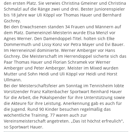
den ersten Platz. Sie verwies Christina Gmeiner und Christina
Schmalzl auf die Ränge zwei und drei. Bester Juniorenspieler
bis 18 Jahre war Uli Köppl vor Thomas Hauer und Bernhard
Gschrey.
Bei den Erwachsenen standen 34 Frauen und Männern auf
dem Platz. Dameneinzel-Meisterin wurde Elsa Menzl vor
Agnes Werner. Den Damen­doppel-Titel. holten sich Elke
Dommermuth und Lissy Konz vor Petra Mayer und Evi Bauer.
Im Herreneinzel dominierte. Werner Amberger vor Hans
Gschrey. Die Meisterschaft im Herren­doppel sicherte sich das
Paar Thomas Hauer und Florian Schramek vor Werner
Amberger und Peter Amberger. Meister im Mixed wurden
Mutter und Sohn Heidi und Uli Köppl vor Heidi und Horst
Ullmann.
Bei der Meisterschaftsfeier am Sonntag im Tennisheim lobte
Vorsitzender Franz Kaltenbacher Sportwart Reinhard Hauer
für die Arbeit, die Po­kalspender für ihre Unterstützung so­wie
die Akteure für ihre Leistung. An­erkennung gab es auch für
die Jugend. Rund 90 Kinder besuchen regelmäßig das
wöchentliche Training. 77 waren auch zur
Vereinsmeisterschaft ange­treten. „Das ist höchst erfreulich",
so Sportwart Hauer.