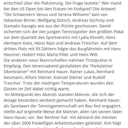
entschied über die Platzierung. Die Frage lautete:" Wer stand
bei den US Open bei den Frauen im Endspiel? Die Antwort
"Die Schwestern Venus und Serena Williams" kam von
Sebastian Birner, Wolfgang Dütsch, Andreas Gschrey und
Stamatis Kazoglu wie aus der Pistole geschossen. Damit
sicherten sich die vier jungen Tennisspieler den größten Pokal
vor dem Quartett des Sportvereins mit Lydia Ebneth, Hans
Hermann Konz, Heinz Rast und Andreas Trescher. Auf dem
dritten Platz mit 93 Zählern folgte das Burgfähnlein mit Hans
Hausner, Hubert Hösl, Mario Piller und Hans Witt.
Die anderen neun Mannschaften nahmen Trostpreise in
Empfang. Den Vereinsabend gestalteten die "Parksteiner
Oberkrainer" mit Reinhard Hauer, Rainer Lukas, Reinhard
Neumann, Alfons Steiner, Konrad Steiner und Rudolf
Trescher. Trotz der niedrigen Temperaturen wurden den
Gästen im Zelt dabei richtig warm.
Im Mittelpunkt des Abends standen Männer, die sich der
Anlage besonders verdient gemacht haben. Reinhard Hauer,
als Sportwart der Tennisgemeinschaft am Bau fest engagiert,
stellte auf originelle Weise die Männer, allen ran seinen Vater
Hans Hauer, vor. Der Rentner hat mit Abstand die meisten
der über 2000 freiwilligen Arbeitsstunden geleistet. Ihm folgt