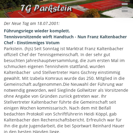
Der Neue Tag am 18.07.2001:
Führungsriege wieder komplett.
Tennisvorsitzende wirft Handtuch - Nun Franz Kaltenbacher
Chef - Einstimmiges Votum
Parkstein. (hjs) Seit Sonntag ist Marktrat Franz Kaltenbacher
offiziell Chef der Tennisgemeinschaft. In der sehr gut
besuchten Jahreshauptversammlung, die zum ersten Mal im
schmucken eigenen Tennisheim stattfand, wurden
Kaltenbacher und Stellvertreter Hans Gschrey einstimmig
gewählt. Mit Izabela Komraus wurde das 250. Mitglied in die
Gemeinschaft aufgenommen.Die Neuwahl der Führung war
notwendig geworden, weil Sieglinde Gollwitzer als Vorsitzende
ohne Angabe von Gründen zuriick getreten war. Ihr
Stellvertreter Kaltenbacher führte die Gemeinschaft seit
einigen Wochen kommissarisch. Nach dem mit Beifall
bedachten Protokoll von Schriftführerin Heidi Köppl, gab
Kaltenbacher den Rechenschaftsbericht. Erfreulich war für
ihn die gute Jugendarbeit, die bei Sportwart Reinhard Hauer
in den besten Händen liege.