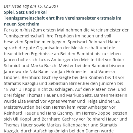
Der Neue Tag am 15.12.2001
Spiel, Satz und Pokal
Tennisgemeinschaft ehrt ihre Vereinsmeister erstmals im
neuen Sportheim
Parkstein.(hjs) Zum ersten Mal nahmen die Vereinsmeister der
Tennisgemeinschaft ihre Trophäen im neuen und voll
besetzten Sportheim entgegen. Sportwart Reinhard Hauer
sprach die gute Organisation der Meisterschaft und die
beachtlichen Ergebnisse an.Bei den Bambini bis zu sieben
Jahren holte sich Lukas Amberger den Meistertitel vor Robert
Schmidt und Marko Busch. Meister bei den Bambini bisneun
Jahre wurde Niki Bauer vor Jan Hofmeister und Vanessa
Lindner. Bernhard Gschrey siegte bei den Knaben bis 14 vor
Stamatis Kazoglu und Sebastian Birner.Bei den Junioren bis
18 war Uli Köppl nicht zu schlagen. Auf den Plätzen zwei und
drei folgen Thomas Hauer und Markus Seitz. Damenmeisterin
wurde Elsa Menzl vor Agnes Werner und Helga Lindner.Zu
Meisterwürden bei den Herren kam Peter Amberger vor
Reinhard Hauer und Hans Gschrey. Im Herren-Doppel setzten
sich Uli Köppl und Bernhard Gschrey vor Reinhard Hauer und
Thomas Hauer sowie Markus Kaltenbacher und Stamatis
Kazoglu durch.Aufschlagkönigin bei den Damen wurde