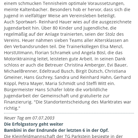
einem schmucken Tennisheim optimale Voraussetzungen,
meinte Kaltenbacher. Besonders hob er hervor, dass sich die
Jugend in vielfältiger Weise am Vereinsleben beteiligt.
Auch Sportwart- Reinhard Hauer wies auf die ausgezeichnete
Jugendarbeit hin. Über 80 Kinder und Jugendliche, die
regelmäßig auf der Anlage trainierten, seien der Stolz des
Vereins. Heuer nähmen sieben Teams aller Altersklassen an
den Verbandsrunden teil. Die Trainerkollegen Elsa Menzl,
HorstUIImann, Florian Schramek und Angela Bösl, die das
Motoriktraining leitet, leisteten gute Arbeit. In seinen Dank
schloss er auch die Betreuer Christina Amberger, Evi Bauer,
MichaelBrenner, Edeltraud Busch, Birgit Dütsch, Christiana
Gmeiner, Hans Gschrey, Sandra und Reinhard Hahn, Gerhard
Köppl, Petra Mayer, Maria Schmidt und Steffi Witt ein.
Bürgermeister Hans Schäfer lobte die vorbildliche
Jugendarbeit der Gemeinschaft und gratulierte zur
Finanzierurig. "Die Standortentscheidung des Marktrates war
richtig."
Neuer Tag am 07.07.2003
Die Erfolgsstory geht weiter
Bambini in der Endrunde der letzten 6 in der Opf.
Die Kleinfeldmannschaft der TG Parkstein besiegte in der