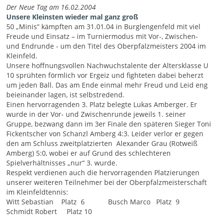
Der Neue Tag am 16.02.2004
Unsere Kleinsten wieder mal ganz groß
50 „Minis“ kämpften am 31.01.04 in Burglengenfeld mit viel
Freude und Einsatz – im Turniermodus mit Vor-, Zwischen-
und Endrunde - um den Titel des Oberpfalzmeisters 2004 im
Kleinfeld.
Unsere hoffnungsvollen Nachwuchstalente der Altersklasse U
10 sprühten förmlich vor Ergeiz und fighteten dabei beherzt
um jeden Ball. Das am Ende einmal mehr Freud und Leid eng
beieinander lagen, ist selbstredend.
Einen hervorragenden 3. Platz belegte Lukas Amberger. Er
wurde in der Vor- und Zwischenrunde jeweils 1. seiner
Gruppe, bezwang dann im 3er Finale den späteren Sieger Toni
Fickentscher von Schanzl Amberg 4:3. Leider verlor er gegen
den am Schluss zweitplatzierten Alexander Grau (Rotweiß
Amberg) 5:0, wobei er auf Grund des schlechteren
Spielverhältnisses „nur“ 3. wurde.
Respekt verdienen auch die hervorragenden Platzierungen
unserer weiteren Teilnehmer bei der Oberpfalzmeisterschaft
im Kleinfeldtennis:
Witt Sebastian Platz 6 Busch Marco Platz 9
Schmidt Robert Platz 10