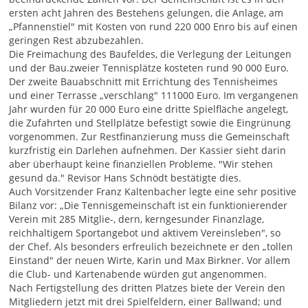
ersten acht Jahren des Bestehens gelungen, die Anlage, am
„Pfannenstiel" mit Kosten von rund 220 000 Enro bis auf einen
geringen Rest abzubezahlen.
Die Freimachung des Baufeldes, die Verlegung der Leitungen
und der Bau.zweier Tennisplätze kosteten rund 90 000 Euro.
Der zweite Bauabschnitt mit Errichtung des Tennisheimes
und einer Terrasse „verschlang" 111000 Euro. Im vergangenen
Jahr wurden für 20 000 Euro eine dritte Spielfläche angelegt,
die Zufahrten und Stellplätze befestigt sowie die Eingrünung
vorgenommen. Zur Restfinanzierung muss die Gemeinschaft
kurzfristig ein Darlehen aufnehmen. Der Kassier sieht darin
aber überhaupt keine finanziellen Probleme. "Wir stehen
gesund da." Revisor Hans Schnödt bestätigte dies.
Auch Vorsitzender Franz Kaltenbacher legte eine sehr positive
Bilanz vor: „Die Tennisgemeinschaft ist ein funktionierender
Verein mit 285 Mitglie-, dern, kerngesunder Finanzlage,
reichhaltigem Sportangebot und aktivem Vereinsleben", so
der Chef. Als besonders erfreulich bezeichnete er den „tollen
Einstand" der neuen Wirte, Karin und Max Birkner. Vor allem
die Club- und Kartenabende würden gut angenommen.
Nach Fertigstellung des dritten Platzes biete der Verein den
Mitgliedern jetzt mit drei Spielfeldern, einer Ballwand; und