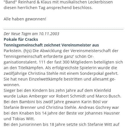
"Band" Reinhard & Klaus mit musikalischen Leckerbissen
diesen herrlichen Tag ansprechend beschloss.
Alle haben gewonnen!
Der Neue Tagm am 10.11.2003
Pokale für Cracks
Tennisgemeinschaft zeichnet Vereinsmeister aus
Parkstein. (hjs) Die Abwicklung der Vereinsmeisterschaft der
Tennisge­meinschaft erforderte ganz' schön Or­
ganisationstalent. 111 der fast 300 Mitgliedern beteiligten sich
an den Titelkämpfen. Als erfolgreichste Spielerin wurde die
zwölfjährige Christina Stehle mit einem Sonderpo­kal geehrt.
Sie hat neun Einzelwett­kämpfe bestritten und allesamt ge­
wonnen.
Sieger bei den Kindern bis zehn Jah­re auf dem Kleinfeld
wurde Lukas Amberger vor Robert Schmidt und Marco Busch.
Bei den Bambini bis zwölf Jahre gewann Karin Bösl vor
Stefanie Brenner und Christina Stehle. Andreas Gschrey war
bei den Knaben bis 14 Jahre der Beste vor Johannes Hausner
und Tobias Witt.
Bei den Juniorinnen bis 18 Jahre setzte sich Stefanie Witt auf