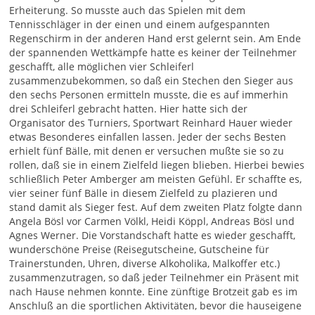
Erheiterung. So musste auch das Spielen mit dem
Tennisschläger in der einen und einem aufgespannten
Regenschirm in der anderen Hand erst gelernt sein. Am Ende
der spannenden Wettkämpfe hatte es keiner der Teilnehmer
geschafft, alle möglichen vier Schleiferl
zusammenzubekommen, so daß ein Stechen den Sieger aus
den sechs Personen ermitteln musste, die es auf immerhin
drei Schleiferl gebracht hatten. Hier hatte sich der
Organisator des Turniers, Sportwart Reinhard Hauer wieder
etwas Besonderes einfallen lassen. Jeder der sechs Besten
erhielt fünf Bälle, mit denen er versuchen mußte sie so zu
rollen, daß sie in einem Zielfeld liegen blieben. Hierbei bewies
schließlich Peter Amberger am meisten Gefühl. Er schaffte es,
vier seiner fünf Bälle in diesem Zielfeld zu plazieren und
stand damit als Sieger fest. Auf dem zweiten Platz folgte dann
Angela Bösl vor Carmen Völkl, Heidi Köppl, Andreas Bösl und
Agnes Werner. Die Vorstandschaft hatte es wieder geschafft,
wunderschöne Preise (Reisegutscheine, Gutscheine für
Trainerstunden, Uhren, diverse Alkoholika, Malkoffer etc.)
zusammenzutragen, so daß jeder Teilnehmer ein Präsent mit
nach Hause nehmen konnte. Eine zünftige Brotzeit gab es im
Anschluß an die sportlichen Aktivitäten, bevor die hauseigene