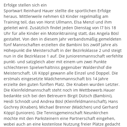
Erfolge stellen sich ein
Sportwart Reinhard Hauer stellte die sportlichen Erfolge
heraus. Mittlerweile nehmen 63 Kinder regelmäßig am
Training teil, das von Horst Ullmann, Elsa Menzl und ihm
geleitet wird. Zusätzlich findet jeden Dienstag von l7 bis 18
Uhr für alle Kinder ein Motoriktraining statt, das Angela Bösl
gestaltet. Von den in diesem Jahr verbandsmäßig gemeldeten
fünf Mannschaften erzielten die Bambini bis zwölf Jahre als
Höhepunkt die Meisterschaft in der Bezirksklasse 2 und steigt
nun in die Bezirklasse 1 auf. Die Juniorenmannschaft verfehlte
punkt- und satzgleich aber mit einem um zwei Punkte
schlechteren Spielverhältniss gegenüber Waldershof die
Meisterschaft. Uli Köppl gewann alle Einzel und Doppel. Die
erstmals eingesetzte Mädchenmannschaft bis 14 Jahre
erzielte den guten fünften Platz. Die Knaben wurden Letzter.
Die Kleinfeldmannschaft steht noch im Wettbewerb.Hauer
bedankte sich bei den Betreuern Birgit Dütsch (Bambini),
Heidi Schnödt und Andrea Bösl (Kleinfeldmannschaft), Hans
Gschrey (Knaben), Michael Brenner (Mädchen) und Gerhard
Köppl (Junioren). Die Tennisgemeinschaft Neunkirchen
möchte mit den Parksteinern eine Partnerschaft eingehen,
wobei auch an eine kostenlose Nutzung freier Plätze gedacht