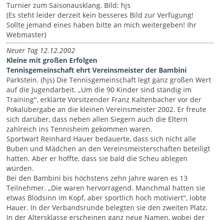
Turnier zum Saisonausklang. Bild: hjs
(Es steht leider derzeit kein besseres Bild zur Verfügung!
Sollte jemand eines haben bitte an mich weitergeben! Ihr
Webmaster)
Neuer Tag 12.12.2002
Kleine mit großen Erfolgen
Tennisgemeinschaft ehrt Vereinsmeister der Bambini
Parkstein. (hjs) Die Tennisgemeinschaft legt ganz großen Wert
auf die Jugendarbeit. „Um die 90 Kinder sind ständig im
Training", erklärte Vorsitzender Franz Kaltenbacher vor der
Pokalübergabe an die kleinen Vereinsmeister 2002. Er freute
sich darüber, dass neben allen Siegern auch die Eltern
zahlreich ins Tennisheim gekommen waren.
Sportwart Reinhard Hauer bedauerte, dass sich nicht alle
Buben und Mädchen an den Vereinsmeisterschaften beteiligt
hatten. Aber er hoffte, dass sie bald die Scheu ablegen
würden.
Bei den Bambini bis höchstens zehn Jahre waren es 13
Teilnehmer. „Die waren hervorragend. Manchmal hatten sie
etwas Blödsinn im Kopf, aber sportlich hoch motiviert", lobte
Hauer. In der Verbandsrunde belegten sie den zweiten Platz.
In der Altersklasse erscheinen ganz neue Namen, wobei der