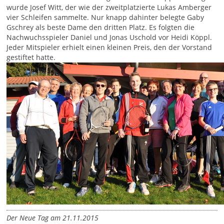
wurde Josef Witt, der wie der zweitplatzierte Lukas Amberger
vier Schleifen sammelte. Nur knapp dahinter belegte Gaby
Gschrey als beste Dame den dritten Platz. Es folgten die
Nachwuchsspieler Daniel und Jonas Uschold vor Heidi Köppl.
Jeder Mitspieler erhielt einen kleinen Preis, den der Vorstand
gestiftet hatte.
Der Neue Tag am 21.11.2015