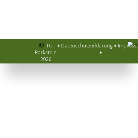
TG
♦
Datenschutzerklärung
♦
Impres
Parkstein
♦
2026