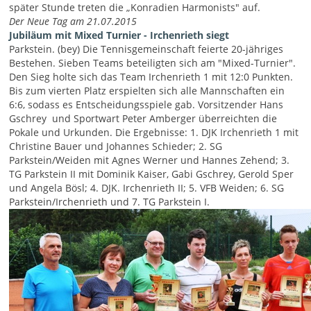
später Stunde treten die „Konradien Harmonists" auf.
Der Neue Tag am 21.07.2015
Jubiläum mit Mixed Turnier - Irchenrieth siegt
Parkstein. (bey) Die Tennisgemeinschaft feierte 20-jähriges
Bestehen. Sieben Teams beteiligten sich am "Mixed-Turnier".
Den Sieg holte sich das Team Irchenrieth 1 mit 12:0 Punkten.
Bis zum vierten Platz erspielten sich alle Mannschaften ein
6:6, sodass es Entscheidungsspiele gab. Vorsitzender Hans
Gschrey und Sportwart Peter Amberger überreichten die
Pokale und Urkunden. Die Ergebnisse: 1. DJK Irchenrieth 1 mit
Christine Bauer und Johannes Schieder; 2. SG
Parkstein/Weiden mit Agnes Werner und Hannes Zehend; 3.
TG Parkstein II mit Dominik Kaiser, Gabi Gschrey, Gerold Sper
und Angela Bösl; 4. DJK. Irchenrieth II; 5. VFB Weiden; 6. SG
Parkstein/Irchenrieth und 7. TG Parkstein I.