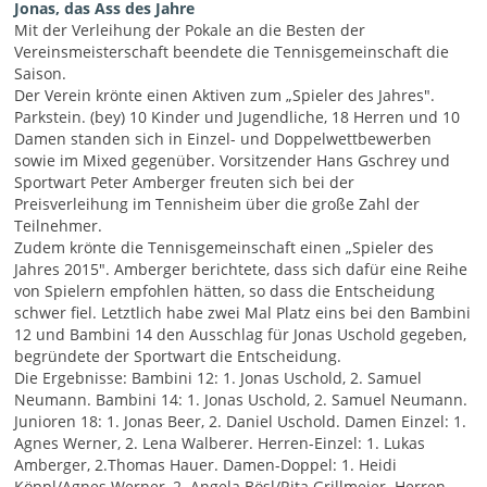
Jonas, das Ass des Jahre
Mit der Verleihung der Pokale an die Besten der
Vereinsmeisterschaft beendete die Tennisgemeinschaft die
Saison.
Der Verein krönte einen Aktiven zum „Spieler des Jahres".
Parkstein. (bey) 10 Kinder und Jugendliche, 18 Herren und 10
Damen standen sich in Einzel- und Doppelwettbewerben
sowie im Mixed gegenüber. Vorsitzender Hans Gschrey und
Sportwart Peter Amberger freuten sich bei der
Preisverleihung im Tennisheim über die große Zahl der
Teilnehmer.
Zudem krönte die Tennisgemeinschaft einen „Spieler des
Jahres 2015". Amberger berichtete, dass sich dafür eine Reihe
von Spielern empfohlen hätten, so dass die Entscheidung
schwer fiel. Letztlich habe zwei Mal Platz eins bei den Bambini
12 und Bambini 14 den Ausschlag für Jonas Uschold gegeben,
begründete der Sportwart die Entscheidung.
Die Ergebnisse: Bambini 12: 1. Jonas Uschold, 2. Samuel
Neumann. Bambini 14: 1. Jonas Uschold, 2. Samuel Neumann.
Junioren 18: 1. Jonas Beer, 2. Daniel Uschold. Damen Einzel: 1.
Agnes Werner, 2. Lena Walberer. Herren-Einzel: 1. Lukas
Amberger, 2.Thomas Hauer. Damen-Doppel: 1. Heidi
Köppl/Agnes Werner, 2. Angela Bösl/Rita Grillmeier. Herren-