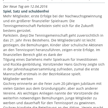
Der Neue Tag am 12.04.2016
Spiel, Satz und schuldenfrei
Mehr Mitglieder, erste Erfolge bei der Nachwuchsgewinnung
und ein größerer finanzieller Spielraum: Die
Tennisgemeinschaft Parkstein sieht sich für die Zukunft
bestens gerüstet.
Parkstein. (bey) Die Tennisgemeinschaft geht zuversichtlich in
das 21. Jahr ihres Bestehens. Die Mitgliederzahl ist leicht
gestiegen, die Bemühungen, Kinder über schulische Aktionen
an den Tennissport heranzuführen, zeigen erste Erfolge. Im
finanziellen Bereich gibt es dank der
Tilgung eines Darlehens mehr Spielraum für Investitionen
und Rückla-genbildung. Vorsitzender Hans Gschrey zeigte sich
in der Jahreshauptversammlung zufrieden, zumal die erste
Mannschaft erstmals in der Bezirksklasse spielt.
Mitglieder werben
Gschrey erinnerte an die Feier zum 20-jährigen Jubiläum mit
vielen Gästen aus dem Gründungsjahr, aber auch anderer
Vereine. Als wichtiges Anliegen nannte der Vorsitzende die
weiterhin notwendigen Bemühungen, junge Mitglieder zu
werben und dauerhaft für den Tennissport zu gewinnen.
Gschrey kündigte die Beteiligung an der Aktion „Verein macht