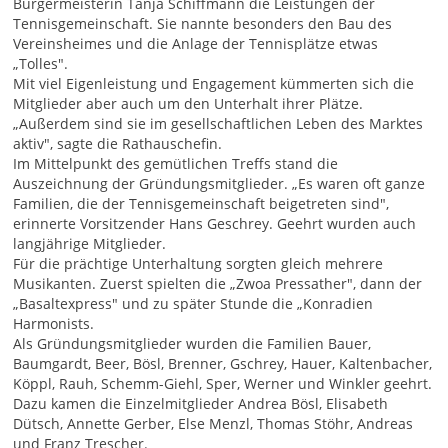
Bürgermeisterin Tanja Schiffmann die Leistungen der
Tennisgemeinschaft. Sie nannte besonders den Bau des
Vereinsheimes und die Anlage der Tennisplätze etwas
„Tolles".
Mit viel Eigenleistung und Engagement kümmerten sich die
Mitglieder aber auch um den Unterhalt ihrer Plätze.
„Außerdem sind sie im gesellschaftlichen Leben des Marktes
aktiv", sagte die Rathauschefin.
Im Mittelpunkt des gemütlichen Treffs stand die
Auszeichnung der Gründungsmitglieder. „Es waren oft ganze
Familien, die der Tennisgemeinschaft beigetreten sind",
erinnerte Vorsitzender Hans Geschrey. Geehrt wurden auch
langjährige Mitglieder.
Für die prächtige Unterhaltung sorgten gleich mehrere
Musikanten. Zuerst spielten die „Zwoa Pressather", dann der
„Basaltexpress" und zu später Stunde die „Konradien
Harmonists.
Als Gründungsmitglieder wurden die Familien Bauer,
Baumgardt, Beer, Bösl, Brenner, Gschrey, Hauer, Kaltenbacher,
Köppl, Rauh, Schemm-Giehl, Sper, Werner und Winkler geehrt.
Dazu kamen die Einzelmitglieder Andrea Bösl, Elisabeth
Dütsch, Annette Gerber, Else Menzl, Thomas Stöhr, Andreas
und Franz Trescher.