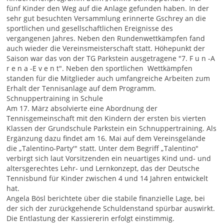
fünf Kinder den Weg auf die Anlage gefunden haben. In der
sehr gut besuchten Versammlung erinnerte Gschrey an die
sportlichen und gesellschaftlichen Ereignisse des
vergangenen Jahres. Neben den Rundenwettkämpfen fand
auch wieder die Vereinsmeisterschaft statt. Höhepunkt der
Saison war das von der TG Parkstein ausgetragene "7. F u n -A
r e n a -E v e n t". Neben den sportlichen Wettkämpfen
standen für die Mitglieder auch umfangreiche Arbeiten zum
Erhalt der Tennisanlage auf dem Programm.
Schnuppertraining in Schule
Am 17. März absolvierte eine Abordnung der
Tennisgemeinschaft mit den Kindern der ersten bis vierten
Klassen der Grundschule Parkstein ein Schnuppertraining. Als
Ergänzung dazu findet am 16. Mai auf dem Vereinsgelände
die „Talentino-Party'" statt. Unter dem Begriff „Talentino"
verbirgt sich laut Vorsitzenden ein neuartiges Kind und- und
altersgerechtes Lehr- und Lernkonzept, das der Deutsche
Tennisbund für Kinder zwischen 4 und 14 Jahren entwickelt
hat.
Angela Bösl berichtete über die stabile finanzielle Lage, bei
der sich der zurückgehende Schuldenstand spürbar auswirkt.
Die Entlastung der Kassiererin erfolgt einstimmig.