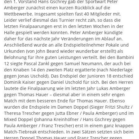
den 1. Vorstand Hans Gschrey gab der Sportwart Peter
Amberger zunächst einen kurzen Rückblick auf die
Wettbewerbe. Insgesamt spielten fast 40 Mitglieder mit.
Leider verlief diesmal das Turnier recht zäh, so dass die
letzten Finalpaarungen erst in den letzten Wochen in der
Halle gespielt werden konnten. Peter Amberger kündigte
daher für das nächste Jahr Veränderungen im Ablauf an.
Anschließend wurde an alle Endspielteilnehmer Pokale und
Urkunden (von John Beard wieder wunderbar erstellt) als
Belohnung für ihre guten Leistungen verteilt. Bei den Bambini
12 siegte Pascal Zankl gegen Samuel Neumann, der auch bei
den Knaben 14 den zweiten Platz ergatterte (nach Niederlage
gegen Jonas Uschold). Das Endspiel der Junioren 18 entschied
Dominik Kaiser gegen Daniel Uschold für sich. Bei den Herren
lautete die Finalpaarung wie im letzten Jahr Lukas Amberger
gegen Thomas Hauer – diesmal aber in einem sehr engen
Match mit dem besseren Ende für Thomas Hauer. Ebenso
wurden die Endspiele im Damen Doppel (Sieger Fritzi Shultz /
Theresa Trescher gegen Jutta Ebner / Paula Amberger) und im
Mixed Doppel (Johanna Kreinhöfner / Hans Gschrey gegen
Paula Amberger / Franz Trescher) erst in einem ganz knappen
Match-Tiebreak entschieden. In zwei Sätzen setzten sich beim
Herren Doppel Thomas Hauer und Franz Trescher gegen