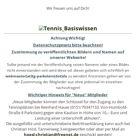
Wir freuen uns auf Dich!
Achtung Wichtig!
Datenschutzgesetz bitte beachten!
Zustimmung zu veröffentlichten Bildern und Namen auf
unserer Webseite!
Sollte jemand mit der Veröffentlichung seines Namens oder eines Bildes
nicht einverstanden sein wird diese od. dieser gebeten sich schriftlich an
webmaster(at)tg-parkstein(dot)de
zu wenden! Ansonsten gehen wir von
der Zustimmung der Mitglieder aus ohne jedesmal im einzelnen
nachzufragen!
Wichtiger Hinweis für "Neue" Mitglieder
„Neue Mitglieder können den Schlüssel für den Zugang zu den
Tennisplätzen bei Reinhard Hauer (0151/70347133, Von-Humbold-
Straße 8 Parkstein) gegen eine Kaution in Höhe von 10,-- Euro und
Leistung einer Unterschrift abholen“.
Die ausgefüllte und unterschriebene Beitrittserklärung kann auch bei
Christian Hösl, Tannenweg 3 eingeworfen oder aber per Mail an
hoesl-christian
@
freenet
.
de
geschickt werden!