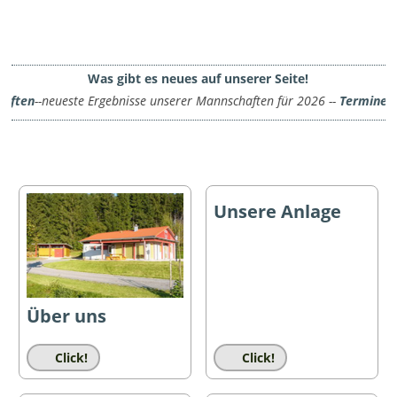
Was gibt es neues auf unserer Seite!
en
--neueste Ergebnisse unserer Mannschaften für 2026 --
Termine
-- T.:
Unsere Anlage
Über uns
Click!
Click!