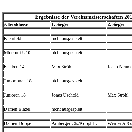
Ergebnisse der Vereinsmeisterschaften 20
A
ltersklasse
1. Sieger
2. Sieger
Kleinfeld
nicht ausgespielt
Midcourt U10
nicht ausgespielt
Knaben 14
Max Ströhl
Josua Neum
Juniorinnen 18
nicht ausgespielt
Junioren 18
Jonas Uschold
Max Ströhl
Damen Einzel
nicht ausgespielt
Damen Doppel
Amberger Ch./Köppl H.
Werner A./G