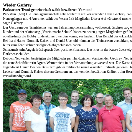
Wieder Gschrey
Parksteiner Tennisgemeinschaft wählt bewährten Vorstand
Parkstein. (bey) Die Tennisgemeinschaft setzt weiterhin auf Vorsitzenden Hans Gschrey. Neu
Neuzugängen und 4 Austritten zählt der Verein 183 Mitglieder. Dieser Aufwärtstrend mache 
sagte Gschrey.
Der Gastraum des Tennisheims war zur Jahreshauptversammlung vollbesetzt. Gschrey zog ein
Kinder und der Aktionstag „Verein macht Schule" hätten zu neuen jungen Mitgliedern gefüh
ob allerdings die Hobbyrunde aktiviert werden könne, sei fraglich. Den Bericht des erkrank
Reinhard Hauer. Dominik Kaiser und Daniel Uschold könnten das Trainerteam verstärken, wei
Kurs zum Tennislehrer erfolgreich abgeschlossen hätten.
Schatzmeisterin Angela Bösl sprach über positive Finanzen. Das Plus in der Kasse überstei
Darlehensschulden.
Bei den Neuwahlen bestätigten die Mitglieder per Handzeichen Vorsitzenden Gschrey. Neu im
die neue Schriftführerin Agnes Werner nicht in der Versammlung anwesend war. Die Kasse f
Jugendwart Hauer. Bei den Beisitzern gibt es zahlreiche neue Gesichter: Erstmals gehören H
Lederer und Dominik Kaiser diesem Gremium an, das von den bewährten Kräften John B
vervollständigt wird.