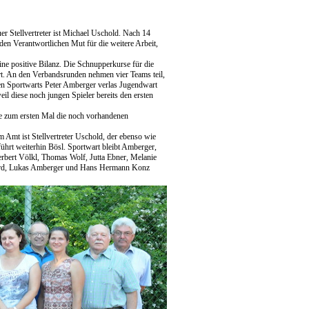
er Stellvertreter ist Michael Uschold. Nach 14
den Verantwortlichen Mut für die weitere Arbeit,
e positive Bilanz. Die Schnupperkurse für die
rt. An den Verbandsrunden nehmen vier Teams teil,
ten Sportwarts Peter Amberger verlas Jugendwart
l diese noch jungen Spieler bereits den ersten
ge zum ersten Mal die noch vorhandenen
 Amt ist Stellvertreter Uschold, der ebenso wie
ührt weiterhin Bösl. Sportwart bleibt Amberger,
erbert Völkl, Thomas Wolf, Jutta Ebner, Melanie
eard, Lukas Amberger und Hans Hermann Konz