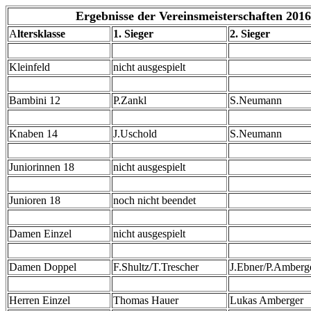
Ergebnisse der Vereinsmeisterschaften 2016
A
ltersklasse
1. Sieger
2. Sieger
Kleinfeld
nicht ausgespielt
Bambini 12
P.Zankl
S.Neumann
Knaben 14
J.Uschold
S.Neumann
Juniorinnen 18
nicht ausgespielt
Junioren 18
noch nicht beendet
Damen Einzel
nicht ausgespielt
Damen Doppel
F.Shultz/T.Trescher
J.Ebner/P.Amberg
Herren Einzel
Thomas Hauer
Lukas Amberger