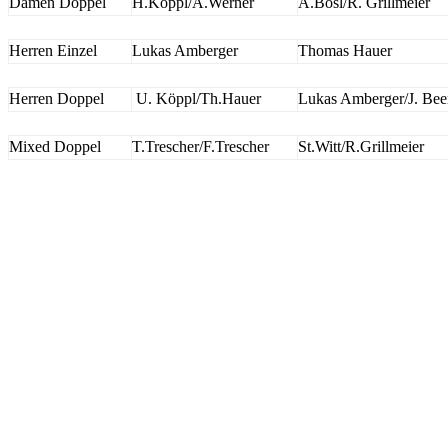
Damen Doppel
H.Köppl/A.Werner
A.Bösl/R. Grillmeier
Herren Einzel
Lukas Amberger
Thomas Hauer
Herren Doppel
U. Köppl/Th.Hauer
Lukas Amberger/J. Bee
Mixed Doppel
T.Trescher/F.Trescher
St.Witt/R.Grillmeier