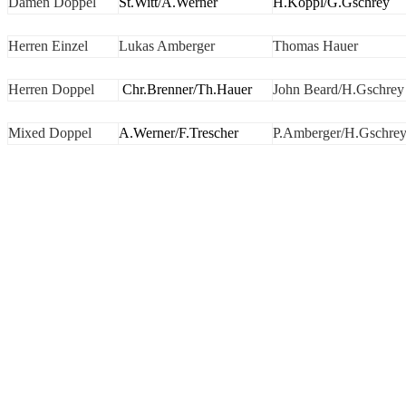
Damen Doppel
St.Witt/A.Werner
H.Köppl/G.Gschrey
Herren Einzel
Lukas Amberger
Thomas Hauer
Herren Doppel
Chr.Brenner/Th.Hauer
John Beard/H.Gschrey
Mixed Doppel
A.Werner/F.Trescher
P.Amberger/H.Gschre