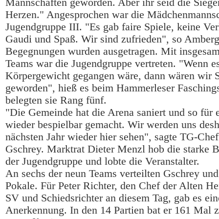
Mannschaften geworden. Aber ihr seid die Siege
Herzen." Angesprochen war die Mädchenmannsc
Jugendgruppe III. "Es gab faire Spiele, keine Ver
Gaudi und Spaß. Wir sind zufrieden", so Amberg
Begegnungen wurden ausgetragen. Mit insgesamt
Teams war die Jugendgruppe vertreten. "Wenn e
Körpergewicht gegangen wäre, dann wären wir S
geworden", hieß es beim Hammerleser Faschings
belegten sie Rang fünf.
"Die Gemeinde hat die Arena saniert und so für e
wieder bespielbar gemacht. Wir werden uns desh
nächsten Jahr wieder hier sehen", sagte TG-Che
Gschrey. Marktrat Dieter Menzl hob die starke B
der Jugendgruppe und lobte die Veranstalter.
An sechs der neun Teams verteilten Gschrey un
Pokale. Für Peter Richter, den Chef der Alten He
SV und Schiedsrichter an diesem Tag, gab es ein
Anerkennung. In den 14 Partien bat er 161 Mal 