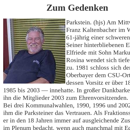
Zum Gedenken
Parkstein. (hjs) Am Mit
Franz Kaltenbacher im
61-jährig einer schweren
Seiner hinterbliebenen E
Elfriede mit Sohn Mark
Rosina wendet sich tief
zu. 1981 schloss sich de
Oberbayer dem CSU-Ort
dessen Vorsitz er über 
1985 bis 2003 — innehatte. In großer Dankbarke
ihn die Mitglieder 2003 zum Ehrenvorsitzenden.
Bei drei Kommunalwahlen, 1990, 1996 und 2002
ihm die Parksteiner das Vertrauen. Als Fraktions
er in den 18 Jahren immer auf ausgleichende Z
im Plenum bedacht, wenn auch manchmal mit E