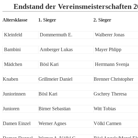
Endstand der Vereinsmeisterschaften 2
Altersklasse
1. Sieger
2. Sieger
Kleinfeld
Dommermuth E.
Walberer Jonas
Bambini
Amberger Lukas
Mayer Phlipp
Mädchen
Bösl Kari
Herrmann Svenja
Knaben
Grillmeier Daniel
Brenner Christopher
Juniorinnen
Bösl Kari
Gschrey Theresa
Junioren
Birner Sebastian
Witt Tobias
Damen Einzel
Werner Agnes
Völkl Carmen