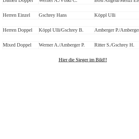
Damen Doppel
Werner A./Völkl C.
Bösl Angela/Menzl El
Herren Einzel
Gschrey Hans
Köppl Ulli
Herren Doppel
Köppl Ulli/Gschrey B.
Amberger P./Amberge
Mixed Doppel
Werner A./Amberger P.
Ritter S./Gschrey H.
Hier die Sieger im Bild!!